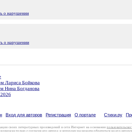
ть о нарушении
ть о нарушении
е
ом Лариса Бойкова
ом Нина Богданова
.2026
н
Вход для авторов
Регистрация
О портале
Стихи.ру
Пр
кации своих литературных произведений в сети Интернет на основании
пользовательско
возможна только с согласия его автора, к которому вы можете обратиться на его авторс