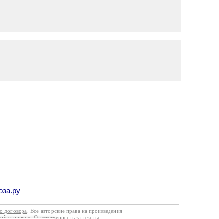
оза.ру
го договора
. Все авторские права на произведения
кой странице. Ответственность за тексты