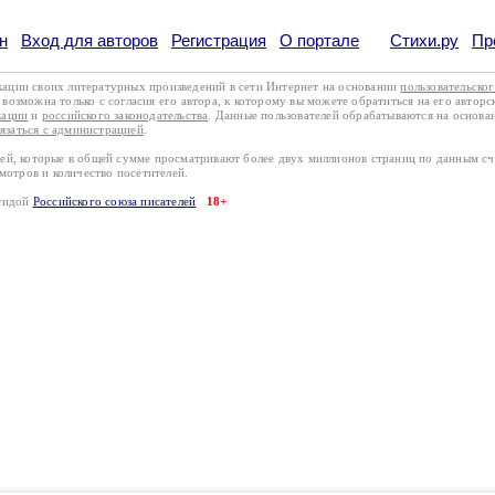
н
Вход для авторов
Регистрация
О портале
Стихи.ру
Пр
кации своих литературных произведений в сети Интернет на основании
пользовательско
возможна только с согласия его автора, к которому вы можете обратиться на его авторс
кации
и
российского законодательства
. Данные пользователей обрабатываются на основ
вязаться с администрацией
.
лей, которые в общей сумме просматривают более двух миллионов страниц по данным с
смотров и количество посетителей.
эгидой
Российского союза писателей
18+