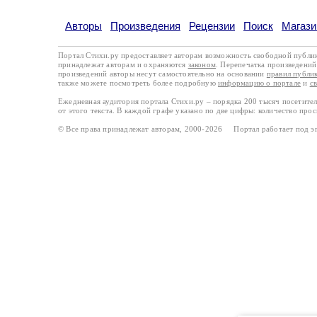
Авторы
Произведения
Рецензии
Поиск
Магази
Портал Стихи.ру предоставляет авторам возможность свободной публи
принадлежат авторам и охраняются
законом
. Перепечатка произведений 
произведений авторы несут самостоятельно на основании
правил публи
также можете посмотреть более подробную
информацию о портале
и
с
Ежедневная аудитория портала Стихи.ру – порядка 200 тысяч посетите
от этого текста. В каждой графе указано по две цифры: количество про
© Все права принадлежат авторам, 2000-2026 Портал работает под 