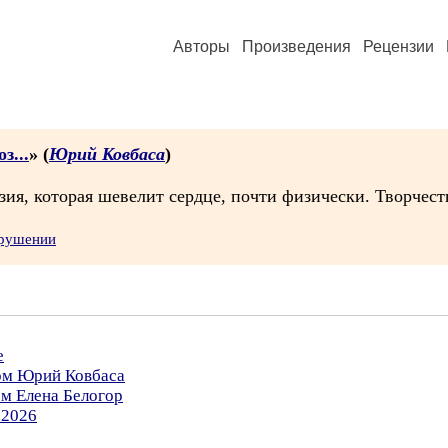
Авторы
Произведения
Рецензии
з...
» (
Юрий Ковбаса
)
зия, которая шевелит сердце, почти физически. Творчеств
арушении
е
ром Юрий Ковбаса
ом Елена Белогор
.2026