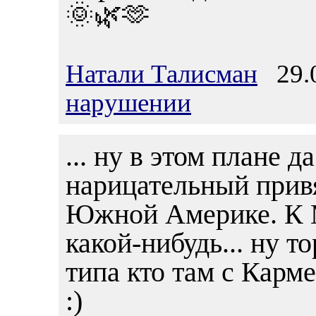
🌞🌿🫶
Натали Талисман
29.0
нарушении
... ну в этом плане д
нарицательный прив
Южной Америке. К 
какой-нибудь... ну т
типа кто там с Карме
:)