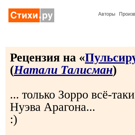
Авторы
Произ
Рецензия на «
Пульсир
(
Натали Талисман
)
... только Зорро всё-так
Нуэва Арагона...
:)