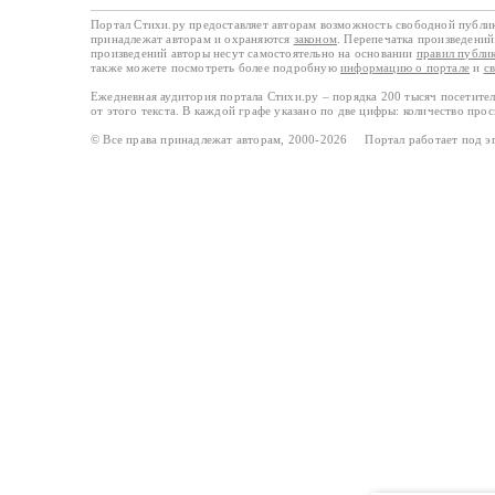
Портал Стихи.ру предоставляет авторам возможность свободной публи
принадлежат авторам и охраняются
законом
. Перепечатка произведений 
произведений авторы несут самостоятельно на основании
правил публи
также можете посмотреть более подробную
информацию о портале
и
с
Ежедневная аудитория портала Стихи.ру – порядка 200 тысяч посетите
от этого текста. В каждой графе указано по две цифры: количество про
© Все права принадлежат авторам, 2000-2026 Портал работает под 