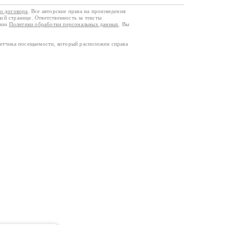
го договора
. Все авторские права на произведения
кой странице. Ответственность за тексты
ании
Политики обработки персональных данных
. Вы
четчика посещаемости, который расположен справа