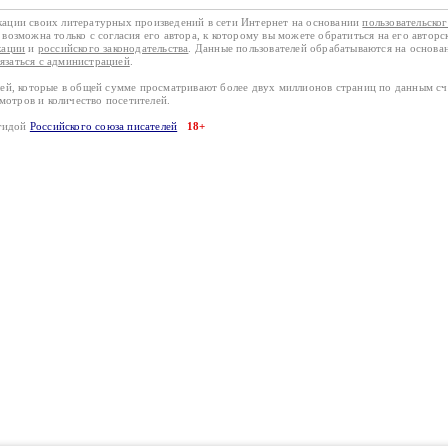
кации своих литературных произведений в сети Интернет на основании
пользовательско
возможна только с согласия его автора, к которому вы можете обратиться на его авторс
кации
и
российского законодательства
. Данные пользователей обрабатываются на основ
вязаться с администрацией
.
лей, которые в общей сумме просматривают более двух миллионов страниц по данным с
смотров и количество посетителей.
эгидой
Российского союза писателей
18+