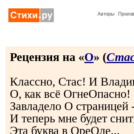
Авторы
Произ
Рецензия на «
О
» (
Стас
Классно, Стас! И Владик
О, как всё ОгнеОпасно!
Завладело О страницей 
И теперь мне будет снит
Эта буква в ОреОле...