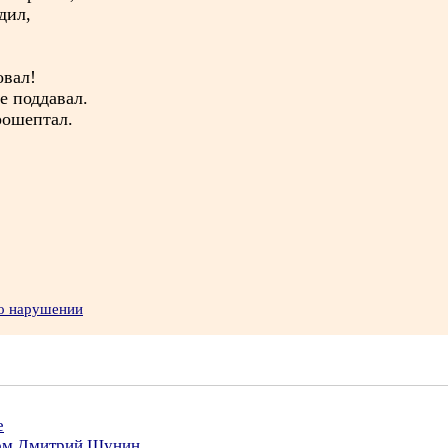
дил,
овал!
е поддавал.
рошептал.
 о нарушении
е
ром Дмитрий Шунин