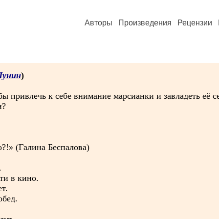
Авторы
Произведения
Рецензии
унин
)
бы привлечь к себе внимание марсианки и завладеть её 
и?
о?!» (Галина Беспалова)
.
ти в кино.
т.
обед.