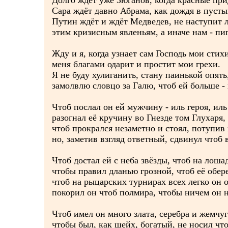
Долго ждёт уже Зюганов, когда красные при
Сара ждёт давно Абрама, как дождя в пусты
Путин ждёт и ждёт Медведев, не наступит 
этим кризисным явленьям, а иначе нам - пи
Жду и я, когда узнает сам Господь мои стихи
меня благами одарит и простит мои грехи.
Я не буду хулиганить, стану паинькой опять
замолвлю словцо за Галю, чтоб ей больше - 
Чтоб послал он ей мужчину - иль героя, иль
разогнал её кручину во Гнезде том Глухаря,
чтоб прокрался незаметно и стоял, потупив 
но, заметив взгляд ответный, сдвинул чтоб
Чтоб достал ей с неба звёзды, чтоб на лоша
чтобы правил дланью грозной, чтоб её обере
чтоб на рыцарских турнирах всех легко он о
покорил он чтоб полмира, чтобы ничем он н
Чтоб имел он много злата, серебра и жемчуг
чтобы был, как шейх, богатый, не носил чт