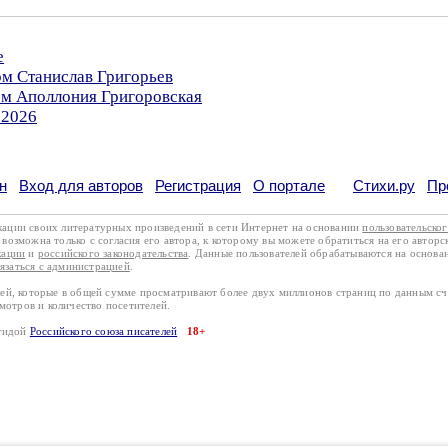
е
ом Станислав Григорьев
ом Аполлония Григоровская
.2026
н
Вход для авторов
Регистрация
О портале
Стихи.ру
Пр
кации своих литературных произведений в сети Интернет на основании
пользовательско
возможна только с согласия его автора, к которому вы можете обратиться на его авторс
кации
и
российского законодательства
. Данные пользователей обрабатываются на основ
вязаться с администрацией
.
лей, которые в общей сумме просматривают более двух миллионов страниц по данным с
смотров и количество посетителей.
эгидой
Российского союза писателей
18+