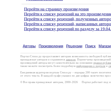
Перейти на страницу произведения
Перейти к списку рецензий на это произведени
Перейти к списку рецензий, полученных автор
Перейти к списку рецензий, написанных автор
Перейти к списку рецензий по разделу за 19.04
Авторы
Произведения
Рецензии
Поиск
Магази
Портал Стихи.ру предоставляет авторам возможность свободной публи
принадлежат авторам и охраняются
законом
. Перепечатка произведений 
произведений авторы несут самостоятельно на основании
правил публи
также можете посмотреть более подробную
информацию о портале
и
с
Ежедневная аудитория портала Стихи.ру – порядка 200 тысяч посетите
от этого текста. В каждой графе указано по две цифры: количество про
© Все права принадлежат авторам, 2000-2026 Портал работает под 