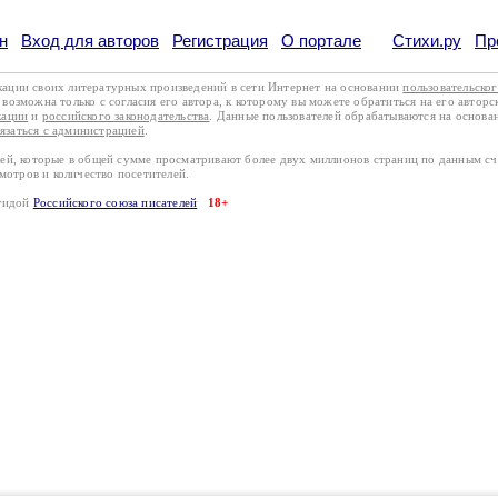
н
Вход для авторов
Регистрация
О портале
Стихи.ру
Пр
кации своих литературных произведений в сети Интернет на основании
пользовательско
возможна только с согласия его автора, к которому вы можете обратиться на его авторс
кации
и
российского законодательства
. Данные пользователей обрабатываются на основ
вязаться с администрацией
.
лей, которые в общей сумме просматривают более двух миллионов страниц по данным с
смотров и количество посетителей.
эгидой
Российского союза писателей
18+