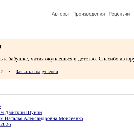
Авторы
Произведения
Рецензии
)
 к бабушке, читая окунаешься в детство. Спасибо автору
:47
•
Заявить о нарушении
е
ром Дмитрий Шунин
ром Наталья Александровна Моисеенко
.2026