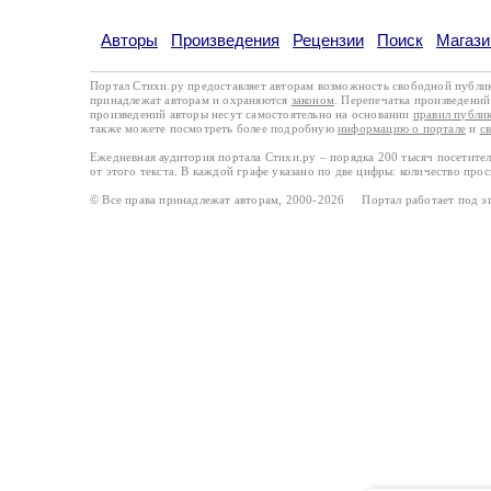
Авторы
Произведения
Рецензии
Поиск
Магази
Портал Стихи.ру предоставляет авторам возможность свободной публи
принадлежат авторам и охраняются
законом
. Перепечатка произведений 
произведений авторы несут самостоятельно на основании
правил публи
также можете посмотреть более подробную
информацию о портале
и
с
Ежедневная аудитория портала Стихи.ру – порядка 200 тысяч посетите
от этого текста. В каждой графе указано по две цифры: количество про
© Все права принадлежат авторам, 2000-2026 Портал работает под 