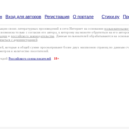
н
Вход для авторов
Регистрация
О портале
Стихи.ру
Пр
кации своих литературных произведений в сети Интернет на основании
пользовательско
возможна только с согласия его автора, к которому вы можете обратиться на его авторс
кации
и
российского законодательства
. Данные пользователей обрабатываются на основ
вязаться с администрацией
.
лей, которые в общей сумме просматривают более двух миллионов страниц по данным с
смотров и количество посетителей.
эгидой
Российского союза писателей
18+