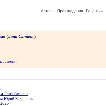
Авторы
Произведения
Рецензии
ум
» (
Лана Сапиенс
)
 нарушении
е
ом Лана Сапиенс
ром Юрий Колдашов
.2026