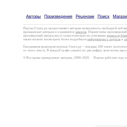
Авторы
Произведения
Рецензии
Поиск
Магази
Портал Стихи.ру предоставляет авторам возможность свободной публи
принадлежат авторам и охраняются
законом
. Перепечатка произведений 
произведений авторы несут самостоятельно на основании
правил публи
также можете посмотреть более подробную
информацию о портале
и
с
Ежедневная аудитория портала Стихи.ру – порядка 200 тысяч посетите
от этого текста. В каждой графе указано по две цифры: количество про
© Все права принадлежат авторам, 2000-2026 Портал работает под 