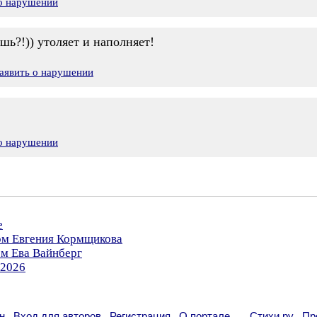
 о нарушении
шь?!)) утоляет и наполняет!
аявить о нарушении
 о нарушении
е
ром Евгения Кормщикова
ом Ева Вайнберг
.2026
н
Вход для авторов
Регистрация
О портале
Стихи.ру
Пр