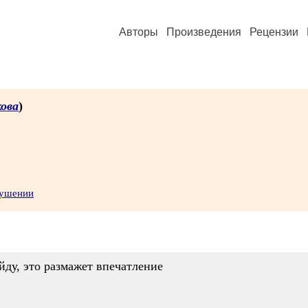
Авторы
Произведения
Рецензии
ова
)
рушении
йду, это размажет впечатление