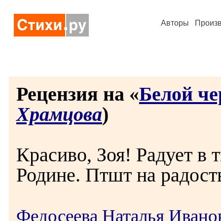
Авторы
Произ
Рецензия на «
Белой че
Храмцова
)
Красиво, Зоя! Радует в 
Родине. Птшт на радость
Федосеева Наталья Ивано