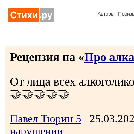
Авторы
Произ
Рецензия на «
Про алк
От лица всех алкоголико
🤝🤝🤝🤝🤝
Павел Тюрин 5
25.03.20
нарушении