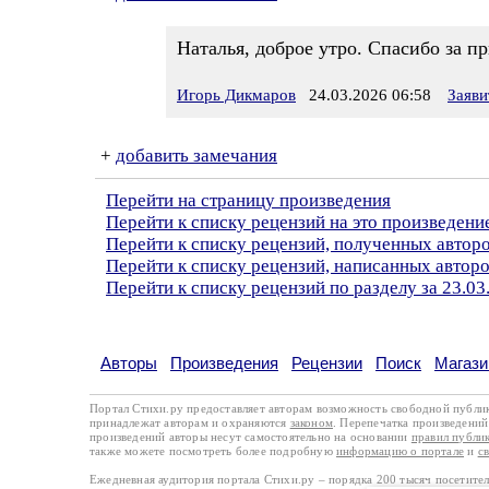
Наталья, доброе утро. Спасибо за п
Игорь Дикмаров
24.03.2026 06:58
Заяви
+
добавить замечания
Перейти на страницу произведения
Перейти к списку рецензий на это произведени
Перейти к списку рецензий, полученных авто
Перейти к списку рецензий, написанных авто
Перейти к списку рецензий по разделу за 23.03
Авторы
Произведения
Рецензии
Поиск
Магази
Портал Стихи.ру предоставляет авторам возможность свободной публи
принадлежат авторам и охраняются
законом
. Перепечатка произведений 
произведений авторы несут самостоятельно на основании
правил публи
также можете посмотреть более подробную
информацию о портале
и
с
Ежедневная аудитория портала Стихи.ру – порядка 200 тысяч посетите