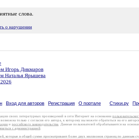
риятные слова.
ть о нарушении
е
ром Игорь Дикмаров
ром Наталья Ярышева
.2026
н
Вход для авторов
Регистрация
О портале
Стихи.ру
Пр
кации своих литературных произведений в сети Интернет на основании
пользовательско
возможна только с согласия его автора, к которому вы можете обратиться на его авторс
кации
и
российского законодательства
. Данные пользователей обрабатываются на основ
вязаться с администрацией
.
лей, которые в общей сумме просматривают более двух миллионов страниц по данным с