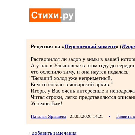
Рецензия на «
Переломный момент
» (
Игор
Растворился ли задор у зимы в вашей истори
А у нас в Ульяновске в этом году до середи
что ослепило зиму, и она наутек подалась.
"Бывший холод уже неприметный,
Кем-то сослан в январский архив."
Игорь, у Вас очень интересные и неподраж
Читая строки, легко представляются описа
Успехов Вам!
Наталья Ярышева
23.03.2026 14:25
•
Заявить 
+
добавить замечания