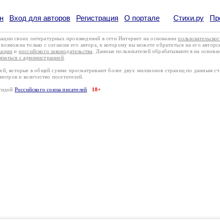
н
Вход для авторов
Регистрация
О портале
Стихи.ру
Пр
кации своих литературных произведений в сети Интернет на основании
пользовательско
возможна только с согласия его автора, к которому вы можете обратиться на его авторс
кации
и
российского законодательства
. Данные пользователей обрабатываются на основ
вязаться с администрацией
.
лей, которые в общей сумме просматривают более двух миллионов страниц по данным с
смотров и количество посетителей.
эгидой
Российского союза писателей
18+