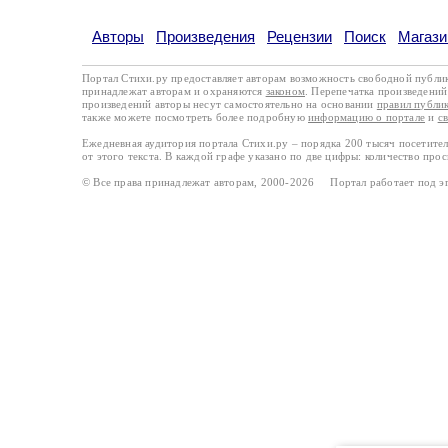
Авторы
Произведения
Рецензии
Поиск
Магази
Портал Стихи.ру предоставляет авторам возможность свободной публи
принадлежат авторам и охраняются
законом
. Перепечатка произведений 
произведений авторы несут самостоятельно на основании
правил публи
также можете посмотреть более подробную
информацию о портале
и
с
Ежедневная аудитория портала Стихи.ру – порядка 200 тысяч посетите
от этого текста. В каждой графе указано по две цифры: количество про
© Все права принадлежат авторам, 2000-2026 Портал работает под 