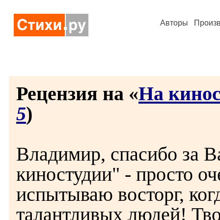
Авторы
Произ
Рецензия на «
На кино
5
)
Владимир, спасибо за В
киностудии" - просто о
испытываю восторг, ког
талантливых людей! Тво