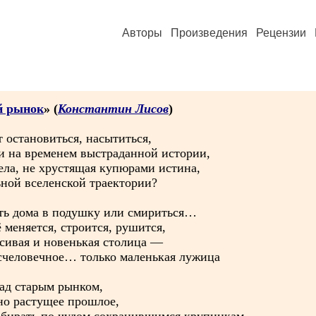
Авторы
Произведения
Рецензии
й рынок
» (
Константин Лисов
)
 остановиться, насытиться,
ки на временем выстраданной истории,
бела, не хрустящая купюрами истина,
льной вселенской траектории?
кать дома в подушку или смириться…
ё меняется, строится, рушится,
асивая и новенькая столица —
бесчеловечное… только маленькая лужица
над старым рынком,
но растущее прошлое,