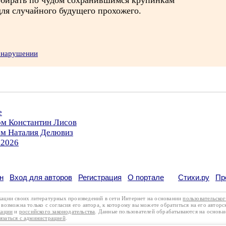
обирать по чудом сохранившимся крупинкам
для случайного будущего прохожего.
о нарушении
е
ом Константин Лисов
ом Наталия Делювиз
.2026
н
Вход для авторов
Регистрация
О портале
Стихи.ру
Пр
кации своих литературных произведений в сети Интернет на основании
пользовательско
возможна только с согласия его автора, к которому вы можете обратиться на его авторс
кации
и
российского законодательства
. Данные пользователей обрабатываются на основ
вязаться с администрацией
.