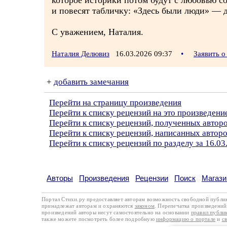
которое историки потом будут с любовью с
и повесят табличку: «Здесь были люди» — 
С уважением, Наталия.
Наталия Делювиз
16.03.2026 09:37
•
Заявить 
+
добавить замечания
Перейти на страницу произведения
Перейти к списку рецензий на это произведени
Перейти к списку рецензий, полученных автор
Перейти к списку рецензий, написанных автор
Перейти к списку рецензий по разделу за 16.03
Авторы
Произведения
Рецензии
Поиск
Магази
Портал Стихи.ру предоставляет авторам возможность свободной публи
принадлежат авторам и охраняются
законом
. Перепечатка произведений 
произведений авторы несут самостоятельно на основании
правил публи
также можете посмотреть более подробную
информацию о портале
и
с