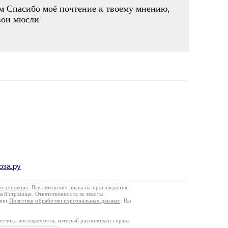
ым Спасибо моё почтение к твоему мнению,
свои мюсли
оза.ру
го договора
. Все авторские права на произведения
кой странице. Ответственность за тексты
ании
Политики обработки персональных данных
. Вы
четчика посещаемости, который расположен справа