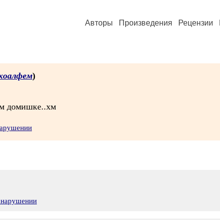
Авторы
Произведения
Рецензии
хоалфем
)
ом домишке..хм
нарушении
о нарушении