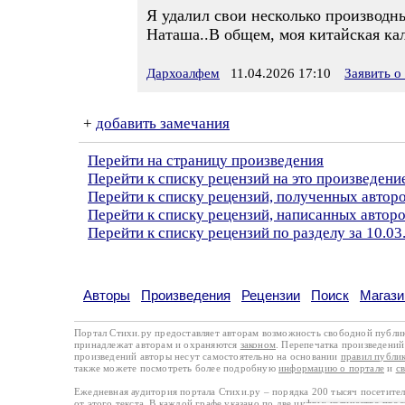
Я удалил свои несколько производн
Наташа..В общем, моя китайская ка
Дархоалфем
11.04.2026 17:10
Заявить о
+
добавить замечания
Перейти на страницу произведения
Перейти к списку рецензий на это произведени
Перейти к списку рецензий, полученных авто
Перейти к списку рецензий, написанных автор
Перейти к списку рецензий по разделу за 10.03
Авторы
Произведения
Рецензии
Поиск
Магази
Портал Стихи.ру предоставляет авторам возможность свободной публи
принадлежат авторам и охраняются
законом
. Перепечатка произведений 
произведений авторы несут самостоятельно на основании
правил публи
также можете посмотреть более подробную
информацию о портале
и
с
Ежедневная аудитория портала Стихи.ру – порядка 200 тысяч посетите
от этого текста. В каждой графе указано по две цифры: количество про