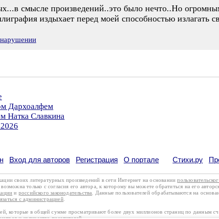
ых...в смысле произведений..это было нечто..Но огромн
ллиграфия издыхает перед моей способностью излагать 
 нарушении
е
ром Дархоалфем
ом Натка Славкина
.2026
н
Вход для авторов
Регистрация
О портале
Стихи.ру
Пр
кации своих литературных произведений в сети Интернет на основании
пользовательско
возможна только с согласия его автора, к которому вы можете обратиться на его авторс
кации
и
российского законодательства
. Данные пользователей обрабатываются на основ
вязаться с администрацией
.
лей, которые в общей сумме просматривают более двух миллионов страниц по данным с
смотров и количество посетителей.