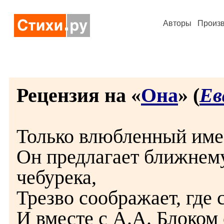
Авторы
Произ
Рецензия на «
Она
» (
Ев
Только влюбленный имее
Он предлагает ближнему
чебурека,
Трезво соображает, где 
И вместе с А.А. Блоком