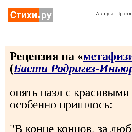
Авторы
Произ
Рецензия на «
метафиз
(
Басти Родригез-Инью
опять пазл с красивыми
особенно пришлось:
"В конце концов, за лю