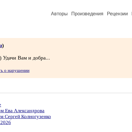
Авторы
Произведения
Рецензии
а
)
 Удачи Вам и добра...
ть о нарушении
е
ом Ева Александрова
ом Сергей Колногузенко
.2026