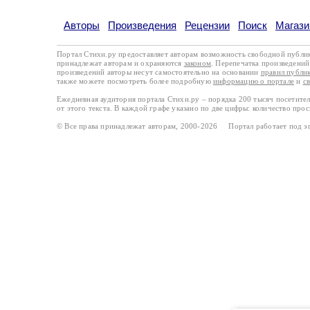
Авторы
Произведения
Рецензии
Поиск
Магази
Портал Стихи.ру предоставляет авторам возможность свободной публи
принадлежат авторам и охраняются
законом
. Перепечатка произведений 
произведений авторы несут самостоятельно на основании
правил публи
также можете посмотреть более подробную
информацию о портале
и
с
Ежедневная аудитория портала Стихи.ру – порядка 200 тысяч посетите
от этого текста. В каждой графе указано по две цифры: количество про
© Все права принадлежат авторам, 2000-2026 Портал работает под 