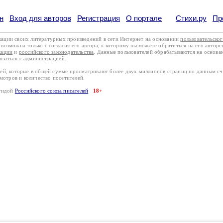
н
Вход для авторов
Регистрация
О портале
Стихи.ру
Пр
кации своих литературных произведений в сети Интернет на основании
пользовательско
возможна только с согласия его автора, к которому вы можете обратиться на его авторс
кации
и
российского законодательства
. Данные пользователей обрабатываются на основ
вязаться с администрацией
.
лей, которые в общей сумме просматривают более двух миллионов страниц по данным с
смотров и количество посетителей.
эгидой
Российского союза писателей
18+