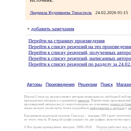
Источник:
Людмила Кудрявцева Тирасполь
24.02.2026 01:1
+
добавить замечания
Перейти на страницу произведения
Перейти к списку рецензий на это произведени
Перейти к списку рецензий, полученных авто
Перейти к списку рецензий, написанных авто
Перейти к списку рецензий по разделу за 24.02
Авторы
Произведения
Рецензии
Поиск
Магази
Портал Стихи.ру предоставляет авторам возможность свободной публи
принадлежат авторам и охраняются
законом
. Перепечатка произведений 
произведений авторы несут самостоятельно на основании
правил публи
также можете посмотреть более подробную
информацию о портале
и
с
Ежедневная аудитория портала Стихи.ру – порядка 200 тысяч посетите
от этого текста. В каждой графе указано по две цифры: количество про
© Все права принадлежат авторам, 2000-2026 Портал работает под 