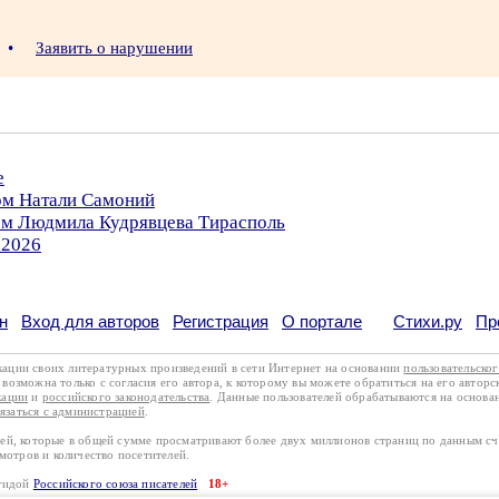
5
•
Заявить о нарушении
е
ром Натали Самоний
ром Людмила Кудрявцева Тирасполь
.2026
н
Вход для авторов
Регистрация
О портале
Стихи.ру
Пр
кации своих литературных произведений в сети Интернет на основании
пользовательско
возможна только с согласия его автора, к которому вы можете обратиться на его авторс
кации
и
российского законодательства
. Данные пользователей обрабатываются на основ
вязаться с администрацией
.
лей, которые в общей сумме просматривают более двух миллионов страниц по данным с
смотров и количество посетителей.
эгидой
Российского союза писателей
18+