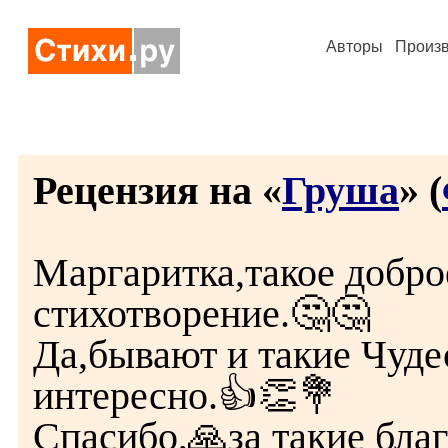
Авторы
Произ
Рецензия на «
Груша
» (
Маргаритка,такое добро
стихотворение.🤔🤔
Да,бывают и такие Чуде
интересно.👍👏💐
Спасибо,🙏за такие бла