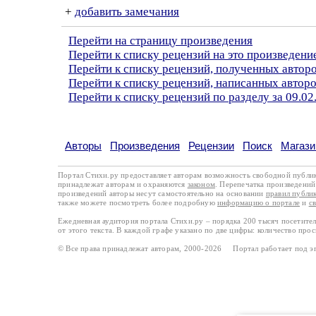
+
добавить замечания
Перейти на страницу произведения
Перейти к списку рецензий на это произведени
Перейти к списку рецензий, полученных автор
Перейти к списку рецензий, написанных автор
Перейти к списку рецензий по разделу за 09.02
Авторы
Произведения
Рецензии
Поиск
Магази
Портал Стихи.ру предоставляет авторам возможность свободной публи
принадлежат авторам и охраняются
законом
. Перепечатка произведений 
произведений авторы несут самостоятельно на основании
правил публи
также можете посмотреть более подробную
информацию о портале
и
с
Ежедневная аудитория портала Стихи.ру – порядка 200 тысяч посетите
от этого текста. В каждой графе указано по две цифры: количество про
© Все права принадлежат авторам, 2000-2026 Портал работает под 