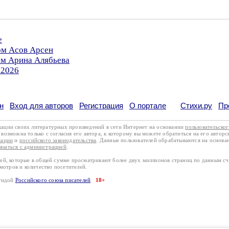
е
ом Асов Арсен
ом Арина Алябьева
.2026
н
Вход для авторов
Регистрация
О портале
Стихи.ру
Пр
кации своих литературных произведений в сети Интернет на основании
пользовательско
возможна только с согласия его автора, к которому вы можете обратиться на его авторс
кации
и
российского законодательства
. Данные пользователей обрабатываются на основ
вязаться с администрацией
.
лей, которые в общей сумме просматривают более двух миллионов страниц по данным с
смотров и количество посетителей.
эгидой
Российского союза писателей
18+