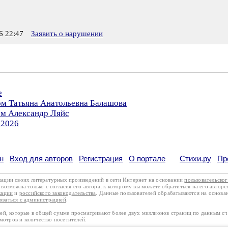
 22:47
Заявить о нарушении
е
ом Татьяна Анатольевна Балашова
ом Александр Ляйс
.2026
н
Вход для авторов
Регистрация
О портале
Стихи.ру
Пр
кации своих литературных произведений в сети Интернет на основании
пользовательско
возможна только с согласия его автора, к которому вы можете обратиться на его авторс
кации
и
российского законодательства
. Данные пользователей обрабатываются на основ
вязаться с администрацией
.
лей, которые в общей сумме просматривают более двух миллионов страниц по данным с
смотров и количество посетителей.