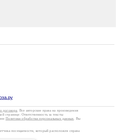
оза.ру
го договора
. Все авторские права на произведения
кой странице. Ответственность за тексты
ании
Политики обработки персональных данных
. Вы
четчика посещаемости, который расположен справа