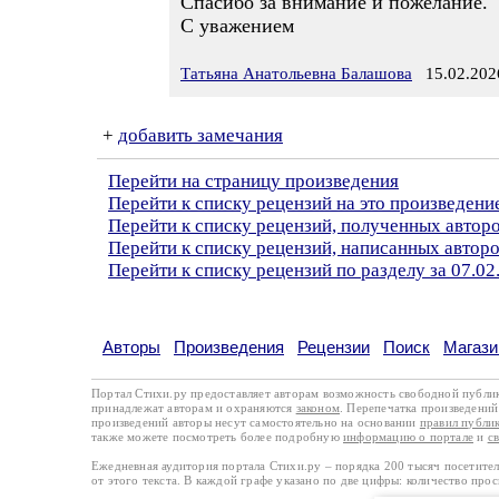
Спасибо за внимание и пожелание.
С уважением
Татьяна Анатольевна Балашова
15.02.2026
+
добавить замечания
Перейти на страницу произведения
Перейти к списку рецензий на это произведени
Перейти к списку рецензий, полученных автор
Перейти к списку рецензий, написанных автор
Перейти к списку рецензий по разделу за 07.02
Авторы
Произведения
Рецензии
Поиск
Магази
Портал Стихи.ру предоставляет авторам возможность свободной публи
принадлежат авторам и охраняются
законом
. Перепечатка произведений 
произведений авторы несут самостоятельно на основании
правил публи
также можете посмотреть более подробную
информацию о портале
и
с
Ежедневная аудитория портала Стихи.ру – порядка 200 тысяч посетите
от этого текста. В каждой графе указано по две цифры: количество про