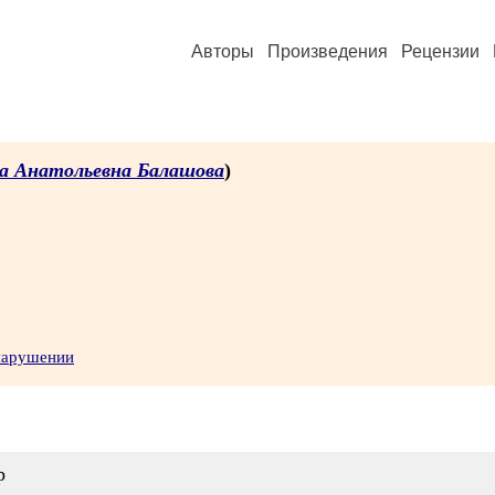
Авторы
Произведения
Рецензии
а Анатольевна Балашова
)
 нарушении
р