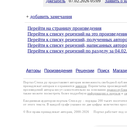
Джезабель
07.02.2026 05:09
Заявить о 
+
добавить замечания
Перейти на страницу произведения
Перейти к списку рецензий на это произведени
Перейти к списку рецензий, полученных автор
Перейти к списку рецензий, написанных автор
Перейти к списку рецензий по разделу за 04.02
Авторы
Произведения
Рецензии
Поиск
Магази
Портал Стихи.ру предоставляет авторам возможность свободной публи
принадлежат авторам и охраняются
законом
. Перепечатка произведений 
произведений авторы несут самостоятельно на основании
правил публи
также можете посмотреть более подробную
информацию о портале
и
с
Ежедневная аудитория портала Стихи.ру – порядка 200 тысяч посетите
от этого текста. В каждой графе указано по две цифры: количество про
© Все права принадлежат авторам, 2000-2026 Портал работает под 