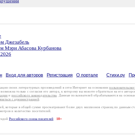
нарушении
е
ом Джезабель
ом Мэри Абасова Курбанова
.2026
н
Вход для авторов
Регистрация
О портале
Стихи.ру
Пр
кации своих литературных произведений в сети Интернет на основании
пользовательско
возможна только с согласия его автора, к которому вы можете обратиться на его авторс
кации
и
российского законодательства
. Данные пользователей обрабатываются на основ
вязаться с администрацией
.
лей, которые в общей сумме просматривают более двух миллионов страниц по данным с
смотров и количество посетителей.
эгидой
Российского союза писателей
18+