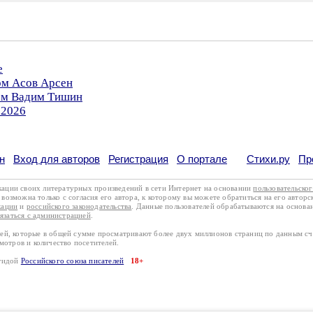
е
ом Асов Арсен
ром Вадим Тишин
.2026
н
Вход для авторов
Регистрация
О портале
Стихи.ру
Пр
кации своих литературных произведений в сети Интернет на основании
пользовательско
возможна только с согласия его автора, к которому вы можете обратиться на его авторс
кации
и
российского законодательства
. Данные пользователей обрабатываются на основ
вязаться с администрацией
.
лей, которые в общей сумме просматривают более двух миллионов страниц по данным с
смотров и количество посетителей.
эгидой
Российского союза писателей
18+