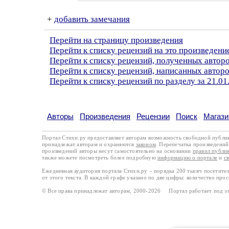
+
добавить замечания
Перейти на страницу произведения
Перейти к списку рецензий на это произведени
Перейти к списку рецензий, полученных автор
Перейти к списку рецензий, написанных авто
Перейти к списку рецензий по разделу за 21.01
Авторы
Произведения
Рецензии
Поиск
Магази
Портал Стихи.ру предоставляет авторам возможность свободной публи
принадлежат авторам и охраняются
законом
. Перепечатка произведений 
произведений авторы несут самостоятельно на основании
правил публи
также можете посмотреть более подробную
информацию о портале
и
с
Ежедневная аудитория портала Стихи.ру – порядка 200 тысяч посетите
от этого текста. В каждой графе указано по две цифры: количество про
© Все права принадлежат авторам, 2000-2026 Портал работает под 