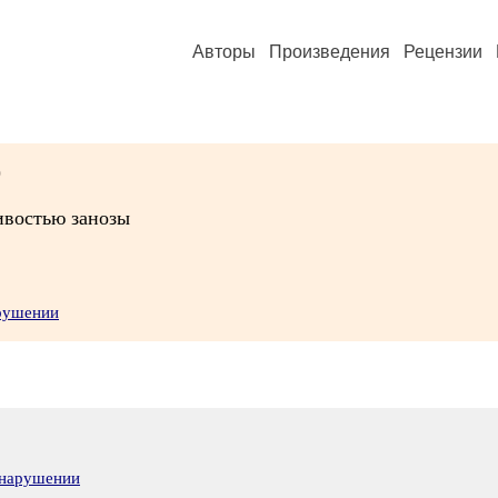
Авторы
Произведения
Рецензии
)
чивостью занозы
арушении
 нарушении