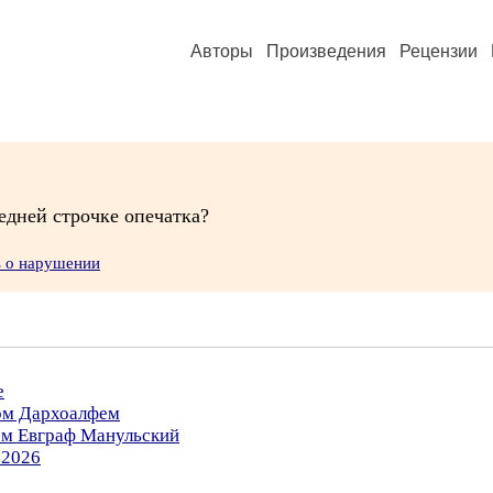
Авторы
Произведения
Рецензии
едней строчке опечатка?
ь о нарушении
е
ром Дархоалфем
ом Евграф Манульский
.2026