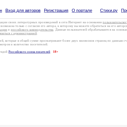
н
Вход для авторов
Регистрация
О портале
Стихи.ру
Пр
кации своих литературных произведений в сети Интернет на основании
пользовательско
возможна только с согласия его автора, к которому вы можете обратиться на его авторс
кации
и
российского законодательства
. Данные пользователей обрабатываются на основ
вязаться с администрацией
.
лей, которые в общей сумме просматривают более двух миллионов страниц по данным с
смотров и количество посетителей.
эгидой
Российского союза писателей
18+