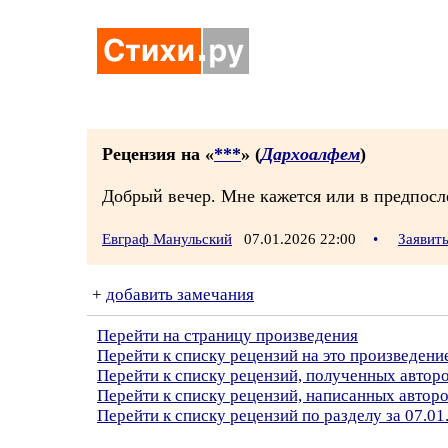
Рецензия на «
***
» (
Дархоалфем
)
Добрый вечер. Мне кажется или в предпосл
Евграф Манульский
07.01.2026 22:00
•
Заявит
+
добавить замечания
Перейти на страницу произведения
Перейти к списку рецензий на это произведени
Перейти к списку рецензий, полученных авто
Перейти к списку рецензий, написанных автор
Перейти к списку рецензий по разделу за 07.01