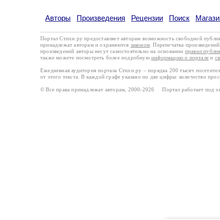
Авторы
Произведения
Рецензии
Поиск
Магази
Портал Стихи.ру предоставляет авторам возможность свободной публи
принадлежат авторам и охраняются
законом
. Перепечатка произведений 
произведений авторы несут самостоятельно на основании
правил публи
также можете посмотреть более подробную
информацию о портале
и
с
Ежедневная аудитория портала Стихи.ру – порядка 200 тысяч посетите
от этого текста. В каждой графе указано по две цифры: количество про
© Все права принадлежат авторам, 2000-2026 Портал работает под 