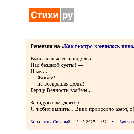
Рецензия на «
Как быстро кончилось вино.
Вино возвысит ненадолго
Над бездной суеты! —
И мы...
— Живём!..
— не возвращая долга! —
Беря у Вечности взаймы...
.
Завидую вам, доктор!
Я любил выпить... Вино приносило азарт, э
Кондратий Солёный
12.12.2025 11:32
•
Заявит