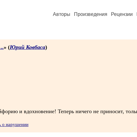
Авторы
Произведения
Рецензии
..
» (
Юрий Ковбаса
)
йфорию и вдохновение! Теперь ничего не приносит, тольк
ь о нарушении