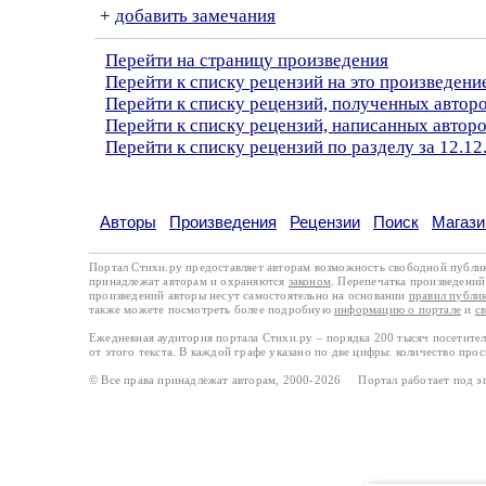
+
добавить замечания
Перейти на страницу произведения
Перейти к списку рецензий на это произведени
Перейти к списку рецензий, полученных авто
Перейти к списку рецензий, написанных авто
Перейти к списку рецензий по разделу за 12.12
Авторы
Произведения
Рецензии
Поиск
Магази
Портал Стихи.ру предоставляет авторам возможность свободной публи
принадлежат авторам и охраняются
законом
. Перепечатка произведений 
произведений авторы несут самостоятельно на основании
правил публи
также можете посмотреть более подробную
информацию о портале
и
с
Ежедневная аудитория портала Стихи.ру – порядка 200 тысяч посетите
от этого текста. В каждой графе указано по две цифры: количество про
© Все права принадлежат авторам, 2000-2026 Портал работает под 