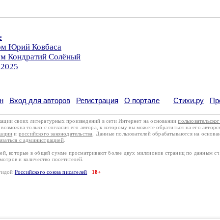
е
ром Юрий Ковбаса
ром Кондратий Солёный
.2025
н
Вход для авторов
Регистрация
О портале
Стихи.ру
Пр
кации своих литературных произведений в сети Интернет на основании
пользовательско
возможна только с согласия его автора, к которому вы можете обратиться на его авторс
кации
и
российского законодательства
. Данные пользователей обрабатываются на основ
вязаться с администрацией
.
лей, которые в общей сумме просматривают более двух миллионов страниц по данным с
смотров и количество посетителей.
эгидой
Российского союза писателей
18+