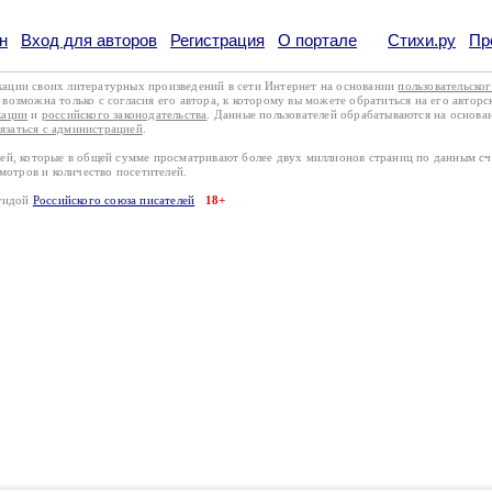
н
Вход для авторов
Регистрация
О портале
Стихи.ру
Пр
кации своих литературных произведений в сети Интернет на основании
пользовательско
возможна только с согласия его автора, к которому вы можете обратиться на его авторс
кации
и
российского законодательства
. Данные пользователей обрабатываются на основ
вязаться с администрацией
.
лей, которые в общей сумме просматривают более двух миллионов страниц по данным с
смотров и количество посетителей.
эгидой
Российского союза писателей
18+