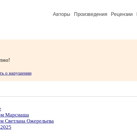
Авторы
Произведения
Рецензии
пно!
ть о нарушении
е
ром Марсиаша
ом Светлана Ожерельева
.2025