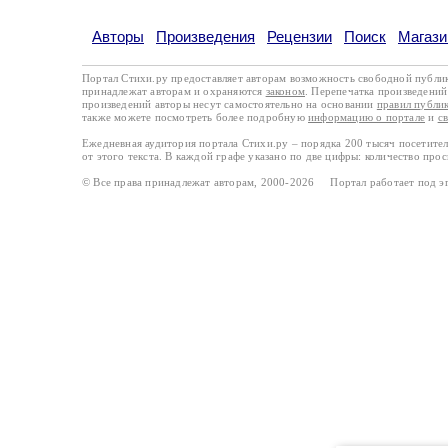
Авторы
Произведения
Рецензии
Поиск
Магази
Портал Стихи.ру предоставляет авторам возможность свободной публи
принадлежат авторам и охраняются
законом
. Перепечатка произведений 
произведений авторы несут самостоятельно на основании
правил публи
также можете посмотреть более подробную
информацию о портале
и
с
Ежедневная аудитория портала Стихи.ру – порядка 200 тысяч посетите
от этого текста. В каждой графе указано по две цифры: количество про
© Все права принадлежат авторам, 2000-2026 Портал работает под 