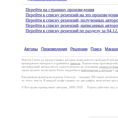
Перейти на страницу произведения
Перейти к списку рецензий на это произведени
Перейти к списку рецензий, полученных авто
Перейти к списку рецензий, написанных автор
Перейти к списку рецензий по разделу за 04.12
Авторы
Произведения
Рецензии
Поиск
Магази
Портал Стихи.ру предоставляет авторам возможность свободной публи
принадлежат авторам и охраняются
законом
. Перепечатка произведений 
произведений авторы несут самостоятельно на основании
правил публи
также можете посмотреть более подробную
информацию о портале
и
с
Ежедневная аудитория портала Стихи.ру – порядка 200 тысяч посетите
от этого текста. В каждой графе указано по две цифры: количество про
© Все права принадлежат авторам, 2000-2026 Портал работает под 