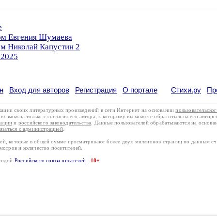
е
ром Евгения Шумаева
ом Николай Капустин 2
.2025
н
Вход для авторов
Регистрация
О портале
Стихи.ру
Пр
кации своих литературных произведений в сети Интернет на основании
пользовательско
возможна только с согласия его автора, к которому вы можете обратиться на его авторс
кации
и
российского законодательства
. Данные пользователей обрабатываются на основ
вязаться с администрацией
.
лей, которые в общей сумме просматривают более двух миллионов страниц по данным с
смотров и количество посетителей.
эгидой
Российского союза писателей
18+