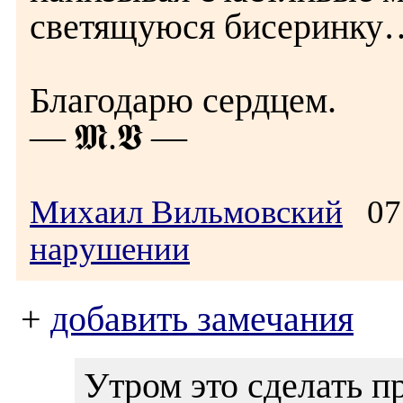
светящуюся бисеринку
Благодарю сердцем.
— 𝕸.𝖁 —
Михаил Вильмовский
07.
нарушении
+
добавить замечания
Утром это сделать п