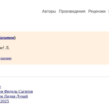
Авторы
Произведения
Рецензии
Сагитов
)
е! Л.
рушении
е
ом Фидель Сагитов
ом Лидия Дунай
.2025