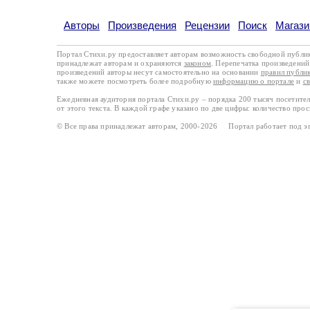
Авторы
Произведения
Рецензии
Поиск
Магази
Портал Стихи.ру предоставляет авторам возможность свободной публи
принадлежат авторам и охраняются
законом
. Перепечатка произведений 
произведений авторы несут самостоятельно на основании
правил публи
также можете посмотреть более подробную
информацию о портале
и
с
Ежедневная аудитория портала Стихи.ру – порядка 200 тысяч посетите
от этого текста. В каждой графе указано по две цифры: количество про
© Все права принадлежат авторам, 2000-2026 Портал работает под 