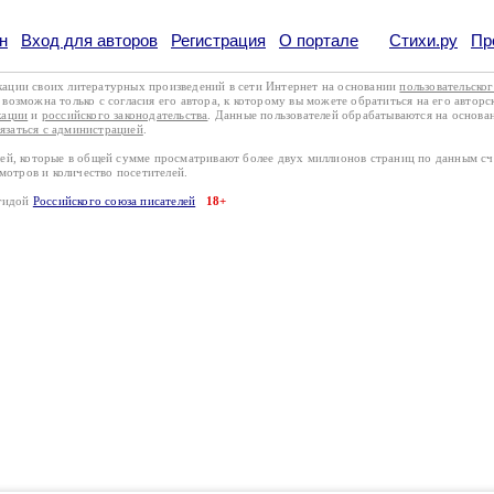
н
Вход для авторов
Регистрация
О портале
Стихи.ру
Пр
кации своих литературных произведений в сети Интернет на основании
пользовательско
возможна только с согласия его автора, к которому вы можете обратиться на его авторс
кации
и
российского законодательства
. Данные пользователей обрабатываются на основ
вязаться с администрацией
.
лей, которые в общей сумме просматривают более двух миллионов страниц по данным с
смотров и количество посетителей.
эгидой
Российского союза писателей
18+