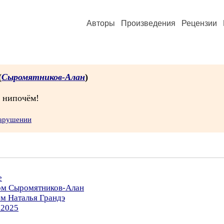
Авторы
Произведения
Рецензии
(
Сыромятников-Алан
)
я нипочём!
нарушении
е
ром Сыромятников-Алан
ом Наталья Грандэ
.2025