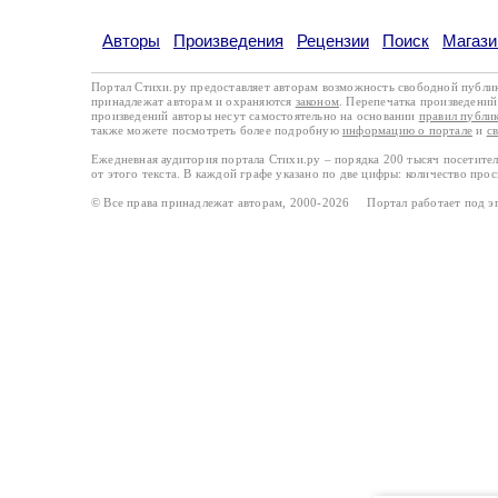
Авторы
Произведения
Рецензии
Поиск
Магази
Портал Стихи.ру предоставляет авторам возможность свободной публи
принадлежат авторам и охраняются
законом
. Перепечатка произведений 
произведений авторы несут самостоятельно на основании
правил публи
также можете посмотреть более подробную
информацию о портале
и
с
Ежедневная аудитория портала Стихи.ру – порядка 200 тысяч посетите
от этого текста. В каждой графе указано по две цифры: количество про
© Все права принадлежат авторам, 2000-2026 Портал работает под 