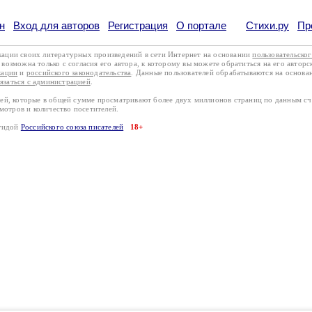
н
Вход для авторов
Регистрация
О портале
Стихи.ру
Пр
кации своих литературных произведений в сети Интернет на основании
пользовательско
возможна только с согласия его автора, к которому вы можете обратиться на его авторс
кации
и
российского законодательства
. Данные пользователей обрабатываются на основ
вязаться с администрацией
.
лей, которые в общей сумме просматривают более двух миллионов страниц по данным с
смотров и количество посетителей.
эгидой
Российского союза писателей
18+