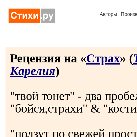
Авторы
Произ
Рецензия на «
Страх
» (
Карелия
)
"твой тонет" - два проб
"бойся,страхи" & "кости,
"ползут по свежей прос