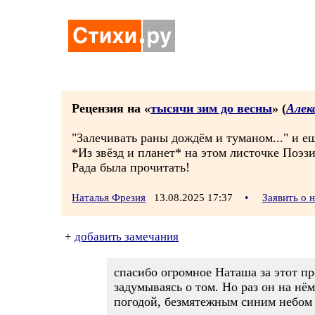
Рецензия на «
тысячи зим до весны
» (
Алек
"Залечивать раны дождём и туманом..." и ещ
*Из звёзд и планет* на этом листочке Поэз
Рада была прочитать!
Наталья Фрезия
13.08.2025 17:37
•
Заявить о 
+
добавить замечания
спасибо огромное Наташа за этот пр
задумываясь о том. Но раз он на нё
погодой, безмятежным синим небом с 