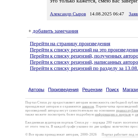
это только кажется, смею вас заве
Александр Сыров
14.08.2025 06:47
Заяв
+
добавить замечания
Перейти на страницу произведения
Перейти к списку рецензий на это произведени
Перейти к списку рецензий, полученных авто
Перейти к списку рецензий, написанных автор
Перейти к списку рецензий по разделу за 13.08
Авторы
Произведения
Рецензии
Поиск
Магази
Портал Стихи.ру предоставляет авторам возможность свободной публи
принадлежат авторам и охраняются
законом
. Перепечатка произведений 
произведений авторы несут самостоятельно на основании
правил публи
также можете посмотреть более подробную
информацию о портале
и
с
Ежедневная аудитория портала Стихи.ру – порядка 200 тысяч посетите
от этого текста. В каждой графе указано по две цифры: количество про
© Все права принадлежат авторам, 2000-2026 Портал работает под 