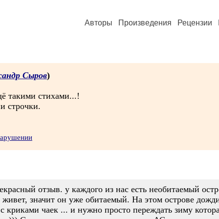
Авторы
Произведения
Рецензии
сандр Сыров
)
ё такими стихами...!
ии строчки.
нарушении
екрасный отзыв. у каждого из нас есть необитаемый остр
м живет, значит он уже обитаемый. На этом острове дожд
криками чаек ... и нужно просто переждать зиму которая