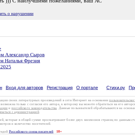
рить ))) С наилучшими пожеланиями, ваш АС
ить о нарушении
е
ром Александр Сыров
ом Наталья Фрезия
.2025
н
Вход для авторов
Регистрация
О портале
Стихи.ру
Пр
кации своих литературных произведений в сети Интернет на основании
пользовательско
возможна только с согласия его автора, к которому вы можете обратиться на его авторс
кации
и
российского законодательства
. Данные пользователей обрабатываются на основ
вязаться с администрацией
.
лей, которые в общей сумме просматривают более двух миллионов страниц по данным с
смотров и количество посетителей.
эгидой
Российского союза писателей
18+