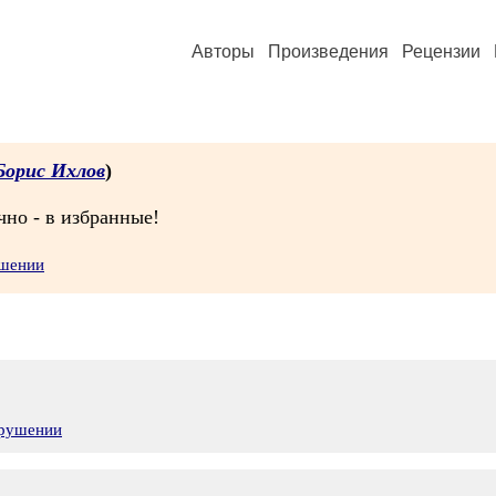
Авторы
Произведения
Рецензии
Борис Ихлов
)
чно - в избранные!
ушении
арушении