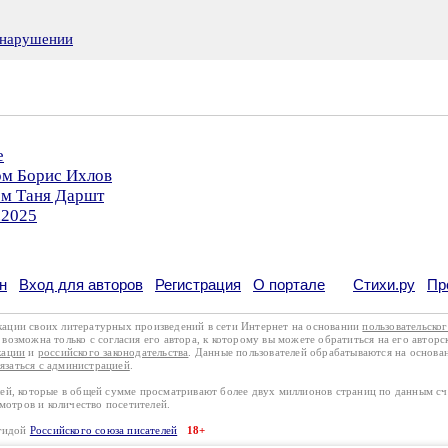
 нарушении
е
ом Борис Ихлов
ом Таня Даршт
.2025
н
Вход для авторов
Регистрация
О портале
Стихи.ру
Пр
кации своих литературных произведений в сети Интернет на основании
пользовательско
возможна только с согласия его автора, к которому вы можете обратиться на его авторс
кации
и
российского законодательства
. Данные пользователей обрабатываются на основ
вязаться с администрацией
.
лей, которые в общей сумме просматривают более двух миллионов страниц по данным с
смотров и количество посетителей.
эгидой
Российского союза писателей
18+