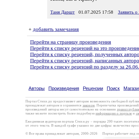
Таня Даршт
01.07.2025 17:58
Заявить о
+
добавить замечания
Перейти на страницу произведения
Перейти к списку рецензий на это произведени
Перейти к списку рецензий, полученных автор
Перейти к списку рецензий, написанных автор
Перейти к списку рецензий по разделу за 26.06
Авторы
Произведения
Рецензии
Поиск
Магази
Портал Стихи.ру предоставляет авторам возможность свободной публи
принадлежат авторам и охраняются
законом
. Перепечатка произведений 
произведений авторы несут самостоятельно на основании
правил публи
также можете посмотреть более подробную
информацию о портале
и
с
Ежедневная аудитория портала Стихи.ру – порядка 200 тысяч посетите
от этого текста. В каждой графе указано по две цифры: количество про
© Все права принадлежат авторам, 2000-2026 Портал работает под 