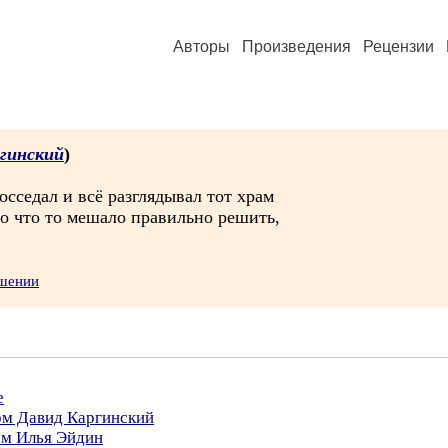
Авторы
Произведения
Рецензии
гинский
)
осседал и всё разглядывал тот храм
но что то мешало правильно решить,
ушении
е
ом Давид Каргинский
ом Илья Эйдин