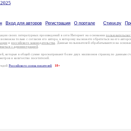
.2025
н
Вход для авторов
Регистрация
О портале
Стихи.ру
Пр
кации своих литературных произведений в сети Интернет на основании
пользовательско
возможна только с согласия его автора, к которому вы можете обратиться на его авторс
кации
и
российского законодательства
. Данные пользователей обрабатываются на основ
вязаться с администрацией
.
лей, которые в общей сумме просматривают более двух миллионов страниц по данным с
смотров и количество посетителей.
эгидой
Российского союза писателей
18+