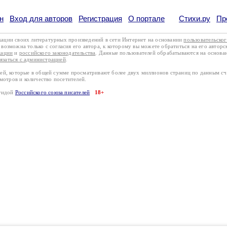
н
Вход для авторов
Регистрация
О портале
Стихи.ру
Пр
кации своих литературных произведений в сети Интернет на основании
пользовательско
возможна только с согласия его автора, к которому вы можете обратиться на его авторс
кации
и
российского законодательства
. Данные пользователей обрабатываются на основ
вязаться с администрацией
.
лей, которые в общей сумме просматривают более двух миллионов страниц по данным с
смотров и количество посетителей.
эгидой
Российского союза писателей
18+