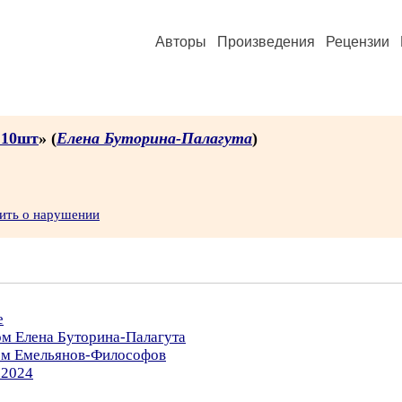
Авторы
Произведения
Рецензии
 10шт
» (
Елена Буторина-Палагута
)
ить о нарушении
е
ом Елена Буторина-Палагута
ром Емельянов-Философов
.2024