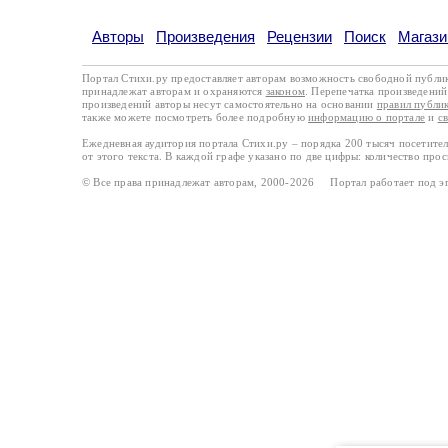
Авторы
Произведения
Рецензии
Поиск
Магази
Портал Стихи.ру предоставляет авторам возможность свободной публи
принадлежат авторам и охраняются
законом
. Перепечатка произведений 
произведений авторы несут самостоятельно на основании
правил публи
также можете посмотреть более подробную
информацию о портале
и
с
Ежедневная аудитория портала Стихи.ру – порядка 200 тысяч посетите
от этого текста. В каждой графе указано по две цифры: количество про
© Все права принадлежат авторам, 2000-2026 Портал работает под 