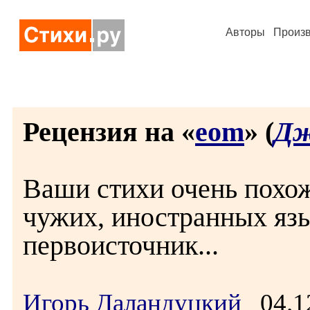
Авторы
Произ
Рецензия на «
eom
» (
Дж
Ваши стихи очень похож
чужих, иностранных язы
первоисточник...
Игорь Даландуцкий
04.1