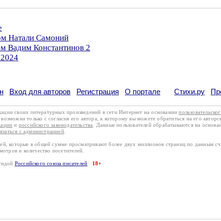
е
ром Натали Самоний
ом Вадим Константинов 2
.2024
н
Вход для авторов
Регистрация
О портале
Стихи.ру
Пр
кации своих литературных произведений в сети Интернет на основании
пользовательско
возможна только с согласия его автора, к которому вы можете обратиться на его авторс
кации
и
российского законодательства
. Данные пользователей обрабатываются на основ
вязаться с администрацией
.
лей, которые в общей сумме просматривают более двух миллионов страниц по данным с
смотров и количество посетителей.
эгидой
Российского союза писателей
18+