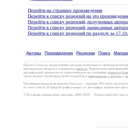
Перейти на страницу произведения
Перейти к списку рецензий на это произведени
Перейти к списку рецензий, полученных авто
Перейти к списку рецензий, написанных автор
Перейти к списку рецензий по разделу за 17.10
Авторы
Произведения
Рецензии
Поиск
Магази
Портал Стихи.ру предоставляет авторам возможность свободной публи
принадлежат авторам и охраняются
законом
. Перепечатка произведений 
произведений авторы несут самостоятельно на основании
правил публи
также можете посмотреть более подробную
информацию о портале
и
с
Ежедневная аудитория портала Стихи.ру – порядка 200 тысяч посетите
от этого текста. В каждой графе указано по две цифры: количество про
© Все права принадлежат авторам, 2000-2026 Портал работает под 