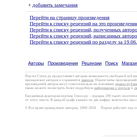
+
добавить замечания
Перейти на страницу произведения
Перейти к списку рецензий на это произведени
Перейти к списку рецензий, полученных автор
Перейти к списку рецензий, написанных автор
Перейти к списку рецензий по разделу за 19.06
Авторы
Произведения
Рецензии
Поиск
Магази
Портал Стихи.ру предоставляет авторам возможность свободной публи
принадлежат авторам и охраняются
законом
. Перепечатка произведений 
произведений авторы несут самостоятельно на основании
правил публи
также можете посмотреть более подробную
информацию о портале
и
с
Ежедневная аудитория портала Стихи.ру – порядка 200 тысяч посетите
от этого текста. В каждой графе указано по две цифры: количество про
© Все права принадлежат авторам, 2000-2026 Портал работает под 