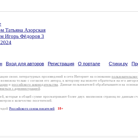
е
ом Татьяна Азорская
ом Игорь Фёдоров 3
.2024
н
Вход для авторов
Регистрация
О портале
Стихи.ру
Пр
кации своих литературных произведений в сети Интернет на основании
пользовательско
возможна только с согласия его автора, к которому вы можете обратиться на его авторс
кации
и
российского законодательства
. Данные пользователей обрабатываются на основ
вязаться с администрацией
.
лей, которые в общей сумме просматривают более двух миллионов страниц по данным с
смотров и количество посетителей.
эгидой
Российского союза писателей
18+