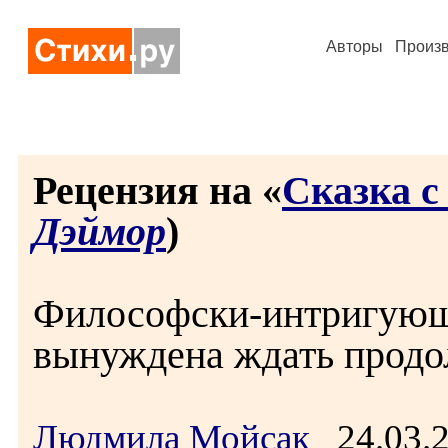
Авторы
Произ
Рецензия на «
Сказка с
Дэймор
)
Философски-интригующи
вынуждена ждать продол
Людмила Мойсак
24.03.