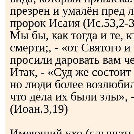
презрен и умалён пред л
пророк Исаия (Ис.53,2-3
Мы бы, как тогда и те, 
смерти;, - «от Святого 
просили даровать вам ч
Итак, - «Суд же состоит
но люди более возлюбил
что дела их были злы», 
(Иоан.3,19)
Имеющий ухо (слышать)