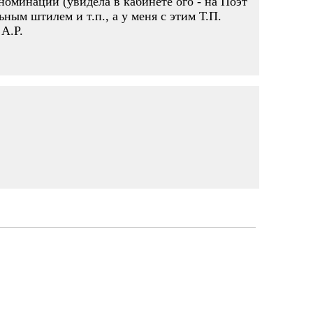
номинации (увидела в кабинете ого - на Поэт
ным штилем и т.п., а у меня с этим Т.П.
 А.Р.