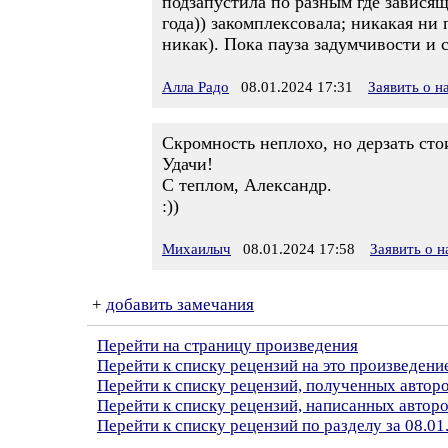
подзапустила по разным где зависящ
года)) закомплексовала; никакая ни 
никак). Пока пауза задумчивости и 
Алла Радо
08.01.2024 17:31
Заявить о 
Скромность неплохо, но дерзать сто
Удачи!
С теплом, Александр.
:))
Михаилыч
08.01.2024 17:58
Заявить о 
+
добавить замечания
Перейти на страницу произведения
Перейти к списку рецензий на это произведени
Перейти к списку рецензий, полученных автор
Перейти к списку рецензий, написанных авто
Перейти к списку рецензий по разделу за 08.01