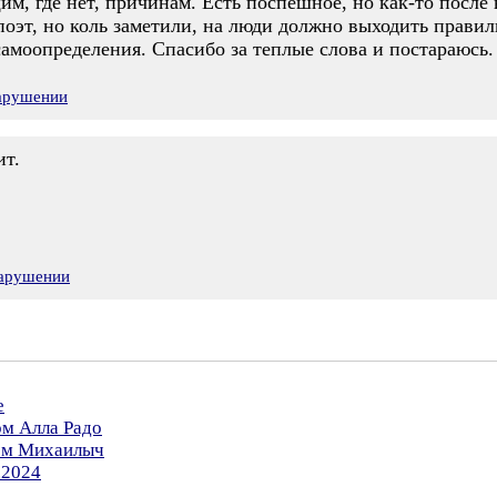
им, где нет, причинам. Есть поспешное, но как-то после 
поэт, но коль заметили, на люди должно выходить правиль
самоопределения. Спасибо за теплые слова и постараюсь.
нарушении
ит.
нарушении
е
ом Алла Радо
ром Михаилыч
.2024