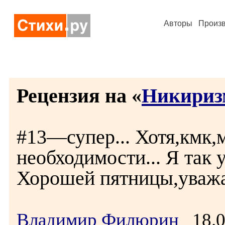
Авторы
Произ
Рецензия на «
Никириз
#13—супер... Хотя,кмк,
необходимости... Я так у
Хорошей пятницы,уважа
Владимир Филюрин
18.0