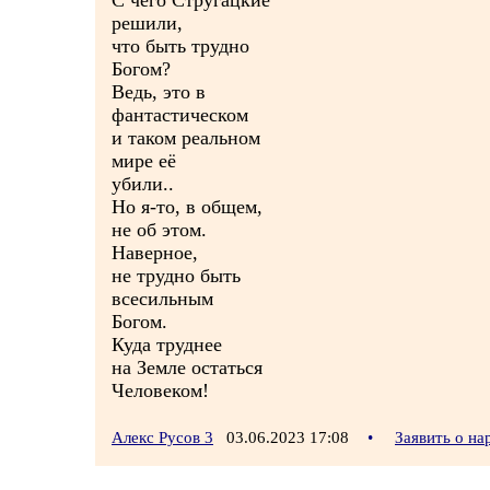
С чего Стругацкие
решили,
что быть трудно
Богом?
Ведь, это в
фантастическом
и таком реальном
мире её
убили..
Но я-то, в общем,
не об этом.
Наверное,
не трудно быть
всесильным
Богом.
Куда труднее
на Земле остаться
Человеком!
Алекс Русов 3
03.06.2023 17:08
•
Заявить о н