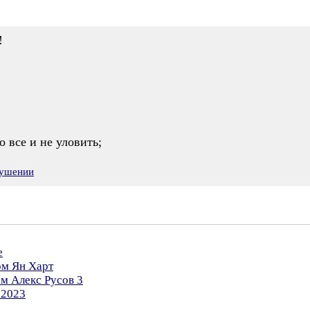
!
 все и не уловить;
рушении
е
ом Ян Харт
ом Алекс Русов 3
.2023