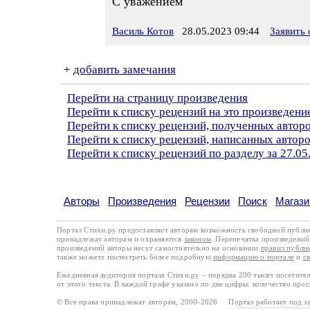
С уважением
Василь Котов
28.05.2023 09:44
Заявить
+
добавить замечания
Перейти на страницу произведения
Перейти к списку рецензий на это произведени
Перейти к списку рецензий, полученных автор
Перейти к списку рецензий, написанных автор
Перейти к списку рецензий по разделу за 27.05
Авторы
Произведения
Рецензии
Поиск
Магази
Портал Стихи.ру предоставляет авторам возможность свободной публи
принадлежат авторам и охраняются
законом
. Перепечатка произведений 
произведений авторы несут самостоятельно на основании
правил публи
также можете посмотреть более подробную
информацию о портале
и
с
Ежедневная аудитория портала Стихи.ру – порядка 200 тысяч посетите
от этого текста. В каждой графе указано по две цифры: количество про
© Все права принадлежат авторам, 2000-2026 Портал работает под 