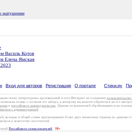
 о нарушении
е
ом Василь Котов
ом Елена Ямская
.2023
н
Вход для авторов
Регистрация
О портале
Стихи.ру
Пр
кации своих литературных произведений в сети Интернет на основании
пользовательско
возможна только с согласия его автора, к которому вы можете обратиться на его авторс
кации
и
российского законодательства
. Данные пользователей обрабатываются на основ
вязаться с администрацией
.
лей, которые в общей сумме просматривают более двух миллионов страниц по данным с
смотров и количество посетителей.
эгидой
Российского союза писателей
18+