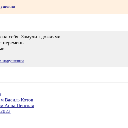
арушении
 на себя. Замучил дождями.
е перемены.
ыв.
 о нарушении
е
ом Василь Котов
ом Анна Пенская
.2023