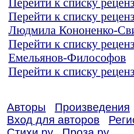
Перейти к списку реценз
Перейти к списку рецен
Людмила Кононенко-Св
Перейти к списку рецен
Емельянов-Философов
Перейти к списку реценз
Авторы
Произведения
Вход для авторов
Реги
Стихи.ру
Проза.ру