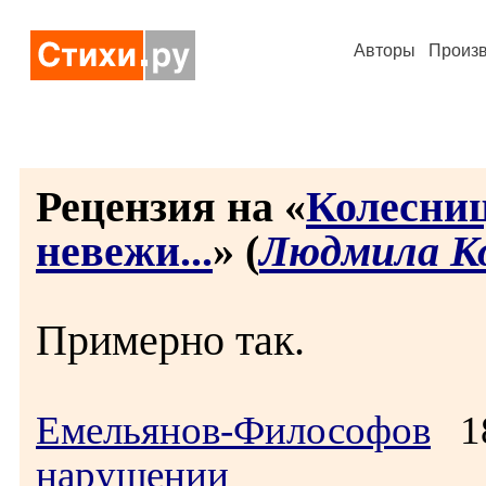
Авторы
Произ
Рецензия на «
Колесниц
невежи...
» (
Людмила Ко
Примерно так.
Емельянов-Философов
18
нарушении