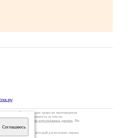
оза.ру
го договора
. Все авторские права на произведения
кой странице. Ответственность за тексты
ании
Политики обработки персональных данных
. Вы
Соглашаюсь
четчика посещаемости, который расположен справа