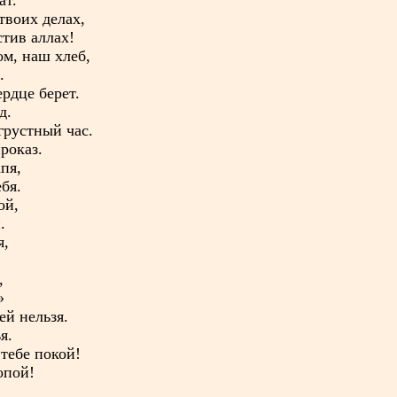
ат.
твоих делах,
тив аллах!
ом, наш хлеб,
.
рдце берет.
д.
грустный час.
роказ.
пя,
бя.
ой,
.
я,
,
»
ей нельзя.
я.
тебе покой!
опой!