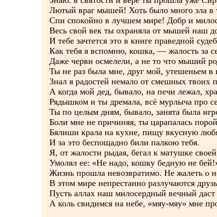
Знаю: в святости и вере ты прошла уже Сир
Лютый враг мышей! Хоть было много зла в 
Спи спокойно в лучшем мире! Добр и милос
Весь свой век ты охраняла от мышей наш д
И тебе зачтется это в книге праведной судеб
Как тебя я вспомню, кошка, — жалость за се
Даже черви осмелели, а не то что мыший ро
Ты не раз была мне, друг мой, утешеньем в 
Знал я радостей немало от смешных твоих п
А когда мой дед, бывало, на печи лежал, хра
Рядышком и ты дремала, всё мурлыча про се
Ты по целым дням, бывало, занята была игр
Боли мне не причиняя, ты царапалась порой
Бялиши крала на кухне, пищу вкусную люб
И за это беспощадно били палкою тебя.
Я, от жалости рыдая, бегал к матушке своей
Умолял ее: «Не надо, кошку бедную не бей!
Жизнь прошла невозвратимо. Не жалеть о н
В этом мире непрестанно разлучаются друзь
Пусть аллах наш милосердный вечный даст 
А коль свидимся на небе, «мяу-мяу» мне пр