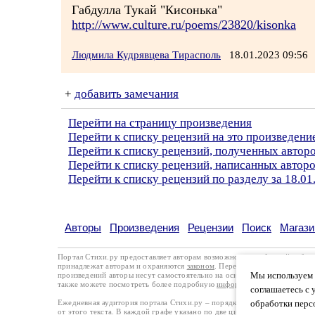
Габдулла Тукай "Кисонька"
http://www.culture.ru/poems/23820/kisonka
Людмила Кудрявцева Тирасполь
18.01.2023 09:5
+
добавить замечания
Перейти на страницу произведения
Перейти к списку рецензий на это произведени
Перейти к списку рецензий, полученных авто
Перейти к списку рецензий, написанных авто
Перейти к списку рецензий по разделу за 18.01
Авторы
Произведения
Рецензии
Поиск
Магази
Портал Стихи.ру предоставляет авторам возможность свободной публи
принадлежат авторам и охраняются
законом
. Перепечатка произведений 
Мы используем ф
произведений авторы несут самостоятельно на основании
правил публи
также можете посмотреть более подробную
информацию о портале
и
с
соглашаетесь с 
Ежедневная аудитория портала Стихи.ру – порядка 200 тысяч посетите
обработки перс
от этого текста. В каждой графе указано по две цифры: количество про