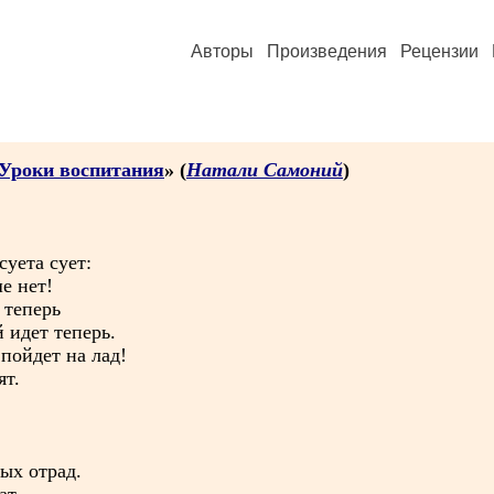
Авторы
Произведения
Рецензии
 Уроки воспитания
» (
Натали Самоний
)
уета сует:
е нет!
 теперь
й идет теперь.
пойдет на лад!
ят.
ых отрад.