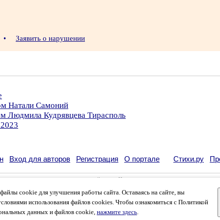
6
•
Заявить о нарушении
е
ром Натали Самоний
ром Людмила Кудрявцева Тирасполь
.2023
н
Вход для авторов
Регистрация
О портале
Стихи.ру
Пр
кации своих литературных произведений в сети Интернет на основании
пользовательско
возможна только с согласия его автора, к которому вы можете обратиться на его авторс
айлы cookie для улучшения работы сайта. Оставаясь на сайте, вы
кации
и
российского законодательства
. Данные пользователей обрабатываются на основ
вязаться с администрацией
.
условиями использования файлов cookies. Чтобы ознакомиться с Политикой
лей, которые в общей сумме просматривают более двух миллионов страниц по данным с
ональных данных и файлов cookie,
нажмите здесь
.
смотров и количество посетителей.